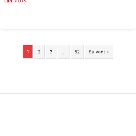
LIRE PLUS
1
2
3
…
52
Suivant »
Tourobs
L’Observatoire Valaisan du Tourisme est un projet porté par