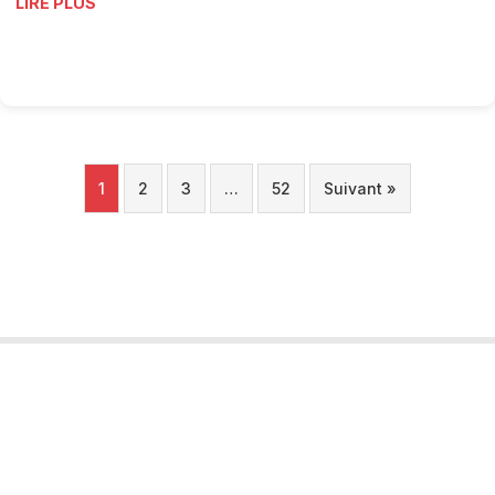
LIRE PLUS
1
2
3
…
52
Suivant »
Tourobs
L’Observatoire Valaisan du Tourisme est un projet porté par