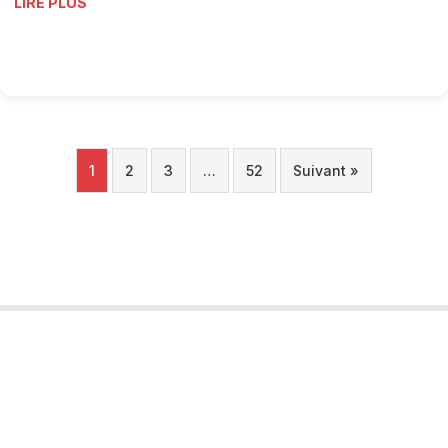
LIRE PLUS
1
2
3
…
52
Suivant »
Tourobs
L’Observatoire Valaisan du Tourisme est un projet porté par