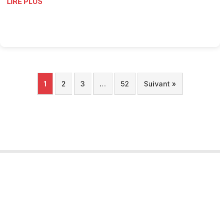
LIRE PLUS
1
2
3
…
52
Suivant »
Tourobs
L’Observatoire Valaisan du Tourisme est un projet porté par