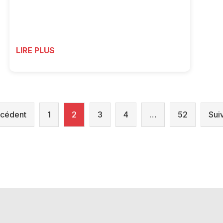
LIRE PLUS
écédent
1
2
3
4
…
52
Sui