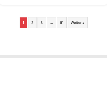
1
2
3
…
51
Weiter »
Tourobs
L’Observatoire Valaisan du Tourisme est un projet porté par
l’institut Tourisme de la HES-SO Valais-Wallis. Ce projet est
financé et piloté par le Département de l’économie et de la
formation du canton du Valais.