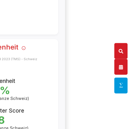
enheit
d 2023 (TMS) - Schweiz
enheit
%
ganze Schweiz)
ter Score
8
anze Schweiz)