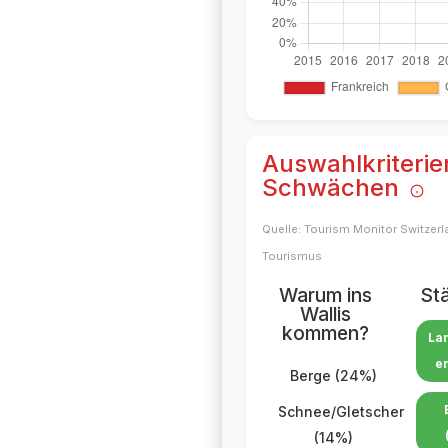
Auswahlkriterie
Schwächen
Quelle: Tourism Monitor Switzer
Tourismus
Warum ins
St
Wallis
kommen?
La
e
Berge (24%)
Schnee/Gletscher
(14%)