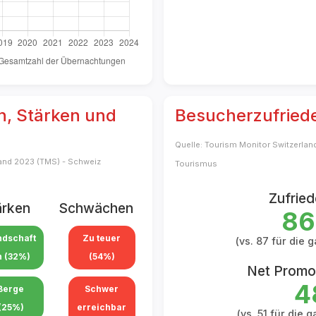
n, Stärken und
Besucherzufried
Quelle: Tourism Monitor Switzerlan
land 2023 (TMS) - Schweiz
Tourismus
Zufried
ärken
Schwächen
86
ndschaft
Zu teuer
(vs.
87
für die 
n (32%)
(54%)
Net Promo
4
Berge
Schwer
(25%)
erreichbar
(vs.
51
für die g