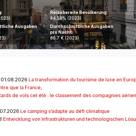
g:
Reisebereite Bevölkerung:
2023)
84.59
% (2023)
ttliche Ausgaben
Durchschnittliche Ausgaben
pro Nacht:
23)
86.7
€ (2023)
 · 01.08.2026
La transformation du tourisme de luxe en Europ
tre que la France,
tards de vols cet été : le classement des compagnies aérie
5.07.2026
Le camping s’adapte au défi climatique
18
Entwicklung von Infrastrukturen und technologischen Lösu