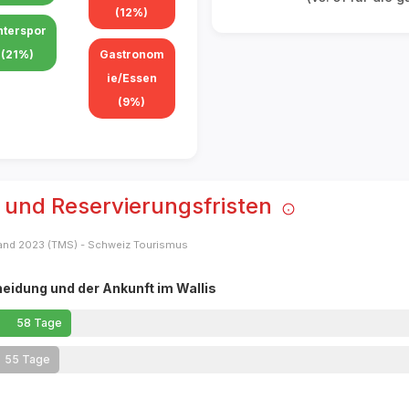
(12%)
nterspor
 (21%)
Gastronom
ie/Essen
(9%)
 und Reservierungsfristen
land 2023 (TMS) - Schweiz Tourismus
eidung und der Ankunft im Wallis
58
Tage
55
Tage