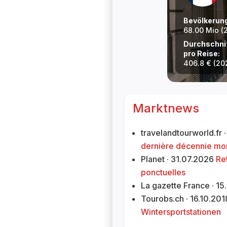
Bevölkerun
68.00
Mio (
Durchschni
pro Reise:
406.8
€ (20
Marktnews
travelandtourworld.fr
dernière décennie mon
Planet · 31.07.2026
Re
ponctuelles
La gazette France · 1
Tourobs.ch · 16.10.20
Wintersportstationen