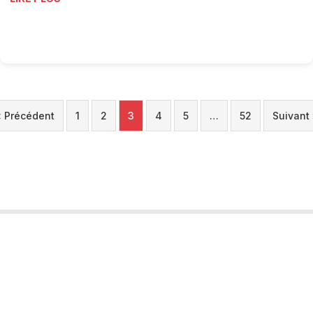
« Précédent
1
2
3
4
5
…
52
Suivant
Tourobs
L’Observatoire Valaisan du Tourisme est un projet porté par