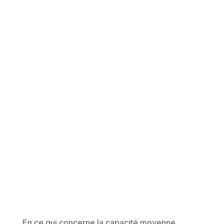
En ce qui concerne la capacité moyenne