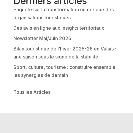
Derniers articles
n
Enquête sur la transformation numérique des
a
organisations touristiques
t
Des avis en ligne aux insights territoriaux
i
v
Newsletter Mai/Juin 2026
e
Bilan touristique de l’hiver 2025-26 en Valais :
:
une saison sous le signe de la stabilité
Sport, culture, tourisme : construire ensemble
les synergies de demain
Tous les Articles