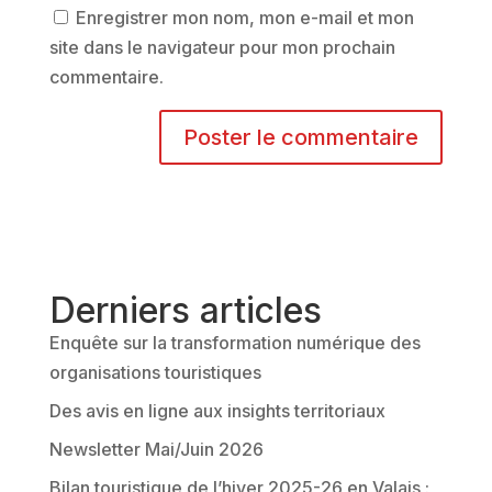
Enregistrer mon nom, mon e-mail et mon
site dans le navigateur pour mon prochain
commentaire.
A
l
t
e
r
Derniers articles
n
Enquête sur la transformation numérique des
a
organisations touristiques
t
Des avis en ligne aux insights territoriaux
i
v
Newsletter Mai/Juin 2026
e
Bilan touristique de l’hiver 2025-26 en Valais :