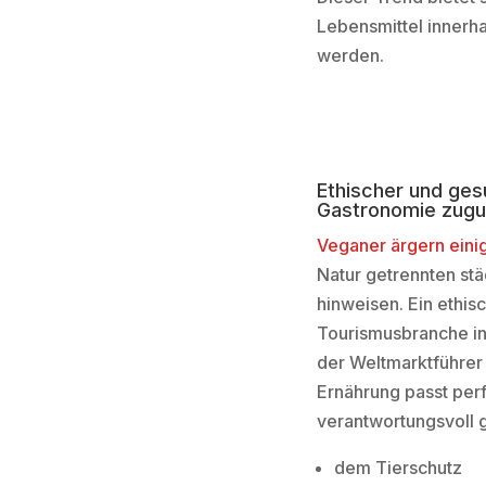
Lebensmittel innerha
werden.
Ethischer und ges
Gastronomie zug
Veganer ärgern eini
Natur getrennten stä
hinweisen. Ein ethis
Tourismusbranche i
der Weltmarktführer
Ernährung passt perf
verantwortungsvoll 
dem Tierschutz