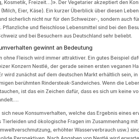
g, Kosmetik, Freizeit…)». Der Vegetarier akzeptiert den K
 (Milch, Eier, Käse). Ein kurzer Überblick über diesen Leben
d sicherlich nicht nur für den Schweizer-, sondern auch fü
t. Pflanzliche und fleischlose Lebensmittel sind bei den Bes
chweiz und bei Besuchern aus Deutschland sehr beliebt.
sumverhalten gewinnt an Bedeutung
ohne Fleisch wird immer attraktiver. Ein gutes Beispiel dafü
eizer Konzern Nestlé, der gerade seinen ersten veganen H
Er wird zunächst auf dem deutschen Markt erhältlich sein, i
migen berühmten Rindersteak-Sandwiches. Wenn die Lebens
auchen, ist das ein Zeichen dafür, dass es sich um keine 
ndelt….
n sich neue Konsumverhalten, welche das Ergebnis eines er
s Tierleiden und ökologische Fragen im Zusammenhang mit
Umweltverschmutzung, erhöhter Wasserverbrauch usw.) sind
solide Perspektiven. Nach Angaben von Nestlé wird erwartet