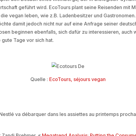
rtschaft geführt wird. EcoTours plant seine Reisenden mit
ie vegan leben, wie z.B. Ladenbesitzer und Gastronomen.
öchte damit jedoch nicht nur auf eine Anfrage seiner deuts
osen beginnen ebenfalls, sich dafür zu interessieren, auc
gute Tage vor sich hat.
Quelle :
EcoTours, séjours vegan
Nestlé va débarquer dans les assiettes au printemps procha
 Zandi Brehmer. «
Megatrend Analysis: Putting the Consumer