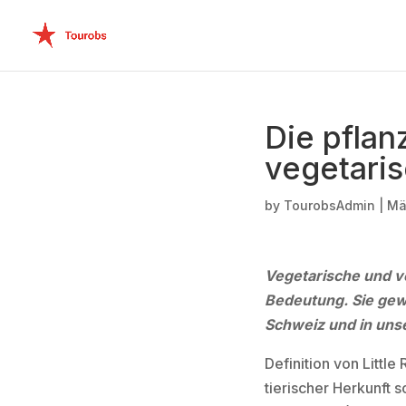
Die pflan
vegetari
by
TourobsAdmin
|
Mä
Vegetarische und ve
Bedeutung. Sie gewi
Schweiz und in uns
Definition von Littl
tierischer Herkunft 