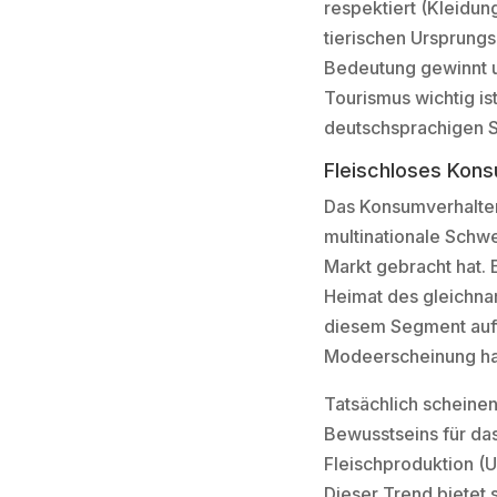
respektiert (Kleidun
tierischen Ursprungs
Bedeutung gewinnt un
Tourismus wichtig is
deutschsprachigen S
Fleischloses Kon
Das Konsumverhalten 
multinationale Schw
Markt gebracht hat. 
Heimat des gleichna
diesem Segment auft
Modeerscheinung ha
Tatsächlich scheine
Bewusstseins für da
Fleischproduktion (
Dieser Trend bietet 