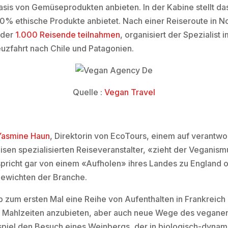
asis von Gemüseprodukten anbieten. In der Kabine stellt d
100% ethische Produkte anbietet. Nach einer Reiseroute in 
 der
1.000 Reisende teilnahmen
, organisiert der Spezialist
uzfahrt nach Chile und Patagonien.
Quelle :
Vegan Travel
Yasmine Haun
, Direktorin von EcoTours, einem auf verantw
isen spezialisierten Reiseveranstalter, «zieht der Veganis
spricht gar von einem «Aufholen» ihres Landes zu England 
ewichten der Branche.
 zum ersten Mal eine Reihe von Aufenthalten in Frankreich 
se Mahlzeiten anzubieten, aber auch neue Wege des vegane
piel den Besuch eines Weinbergs, der in biologisch-dynam