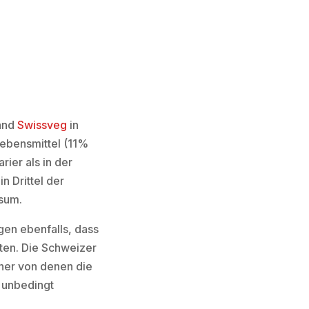
band
Swissveg
in
ebensmittel (11%
ier als in der
 Drittel der
sum.
en ebenfalls, dass
iten. Die Schweizer
cher von denen die
 unbedingt