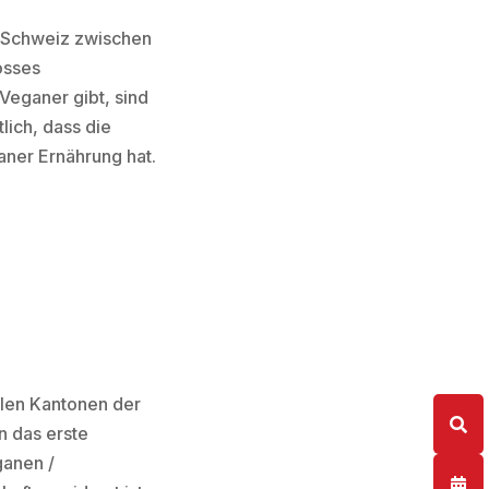
r Schweiz zwischen
osses
Veganer gibt, sind
lich, dass die
ner Ernährung hat.
elen Kantonen der
n das erste
ganen /