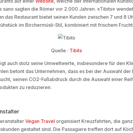
urants auf einer
Website
, welche der internationalen Kundsc
e sano sagten die Römer vor 2.000 Jahren. «Tibits» wendet
nn das Restaurant bietet seinen Kunden zwischen 7 und 8 U
ühstück im Birchermüsli-Stil, kombiniert mit frischem Frucht
Quelle :
Tibits
gt auch stolz seine Umweltwerte, insbesondere für den Kli
hlen betont das Unternehmen, dass es bei der Auswahl der 
ersucht, seinen CO2-Fußabdruck durch die Auswahl einer Rei
rodukten zu reduzieren.
nstalter
eranstalter
Vegan Travel
organisiert Kreuzfahrten, die gan
uskunden gestaltet sind. Die Passagiere treffen dort auf Kö