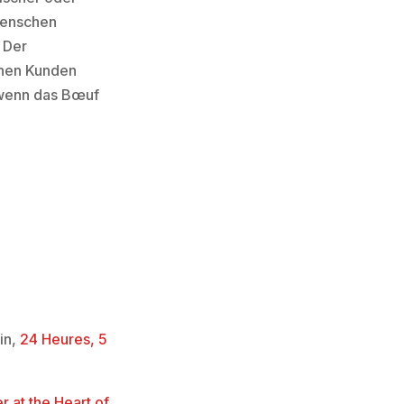
 Menschen
 Der
chen Kunden
h wenn das Bœuf
in,
24 Heures, 5
 at the Heart of