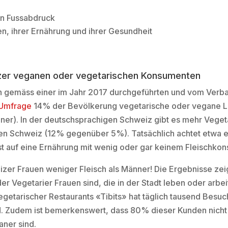
en Fussabdruck
n, ihrer Ernährung und ihrer Gesundheit
izer veganen oder vegetarischen Konsumenten
n gemäss einer im Jahr 2017 durchgeführten und vom Ver
Umfrage
14% der Bevölkerung vegetarische oder vegane L
er). In der deutschsprachigen Schweiz gibt es mehr Vegetar
en Schweiz (12% gegenüber 5%). Tatsächlich achtet etwa ein
 auf eine Ernährung mit wenig oder gar keinem Fleischkon
er Frauen weniger Fleisch als Männer! Die Ergebnisse zeig
er Vegetarier Frauen sind, die in der Stadt leben oder arbe
getarischer Restaurants «Tibits» hat täglich tausend Besu
d. Zudem ist bemerkenswert, dass 80% dieser Kunden nicht
aner sind.