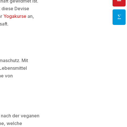
haft gewidmet ist.
 diese Devise
hr
Yogakurse
an,
saft.
maschutz. Mit
Lebensmittel
he von
z nach der veganen
che, welche