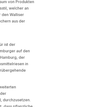
onsum von Produkten
sstil, welcher an
r den Walliser
uchern aus der
r ist der
amburger auf den
n Hamburg, der
mittelriesen in
vorübergehende
weiterten
 der
, durchzusetzen.
, dass pflanzliche