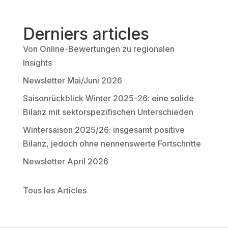
t
e
r
Derniers articles
n
Von Online-Bewertungen zu regionalen
a
Insights
t
Newsletter Mai/Juni 2026
i
v
Saisonrückblick Winter 2025-26: eine solide
e
Bilanz mit sektorspezifischen Unterschieden
:
Wintersaison 2025/26: insgesamt positive
Bilanz, jedoch ohne nennenswerte Fortschritte
Newsletter April 2026
Tous les Articles