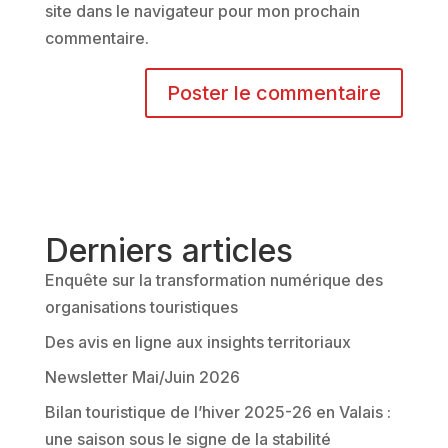
site dans le navigateur pour mon prochain
commentaire.
A
l
t
e
r
Derniers articles
n
Enquête sur la transformation numérique des
a
organisations touristiques
t
Des avis en ligne aux insights territoriaux
i
v
Newsletter Mai/Juin 2026
e
Bilan touristique de l’hiver 2025-26 en Valais :
:
une saison sous le signe de la stabilité