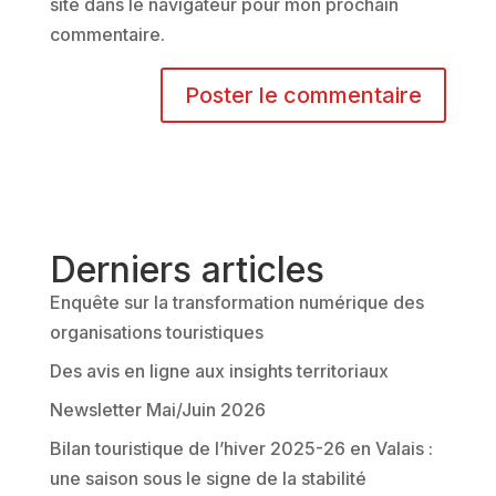
site dans le navigateur pour mon prochain
commentaire.
A
l
t
e
r
Derniers articles
n
Enquête sur la transformation numérique des
a
organisations touristiques
t
Des avis en ligne aux insights territoriaux
i
v
Newsletter Mai/Juin 2026
e
Bilan touristique de l’hiver 2025-26 en Valais :
:
une saison sous le signe de la stabilité