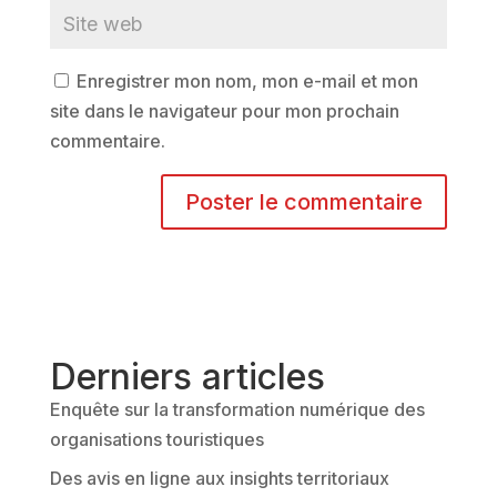
Enregistrer mon nom, mon e-mail et mon
site dans le navigateur pour mon prochain
commentaire.
A
l
t
e
r
Derniers articles
n
Enquête sur la transformation numérique des
a
organisations touristiques
t
Des avis en ligne aux insights territoriaux
i