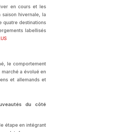
iver en cours et les
 saison hivernale, la
 quatre destinations
ergements labellisés
LUS
ché, le comportement
e marché a évolué en
ens et allemands et
ouveautés du côté
le étape en intégrant