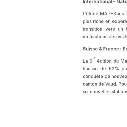
International – Nat
L’étude MAIF–Kantar
plus riche en expérie
transition vers un
motivations des visi
Suisse & France : 
e
La 9
édition du Ma
hausse de 63% par 
conquête de nouveau
canton de Vaud. Pou
six nouvelles station