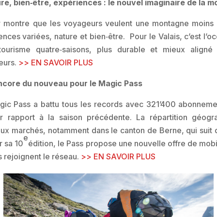
ure, bien‑être, expériences : le nouvel imaginaire de la 
 montre que les voyageurs veulent une montagne moins c
nces variées, nature et bien‑être. Pour le Valais, c’est l’o
 tourisme quatre‑saisons, plus durable et mieux aligné
teurs.
>> EN SAVOIR PLUS
Encore du nouveau pour le Magic Pass
gic Pass a battu tous les records avec 321’400 abonneme
rapport à la saison précédente. La répartition géog
x marchés, notamment dans le canton de Berne, qui suit 
e
r sa 10
édition, le Pass propose une nouvelle offre de mobil
s rejoignent le réseau.
>> EN SAVOIR PLUS