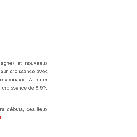
emagne) et nouveaux
leur croissance avec
rnationaux. A noter
ne croissance de 6,9%
rs débuts, ces lieux
S