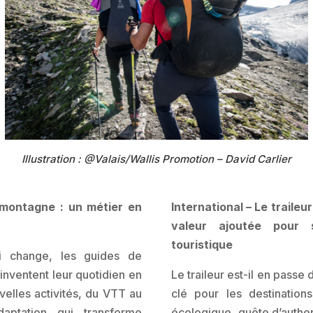
Illustration : @Valais/Wallis Promotion – David Carlier
 montagne : un métier en
International – Le traileu
valeur ajoutée pour si
touristique
i change, les guides de
inventent leur quotidien en
Le traileur est-il en passe 
elles activités, du VTT au
clé pour les destinations
aptation qui transforme
écologique, quête d’authen