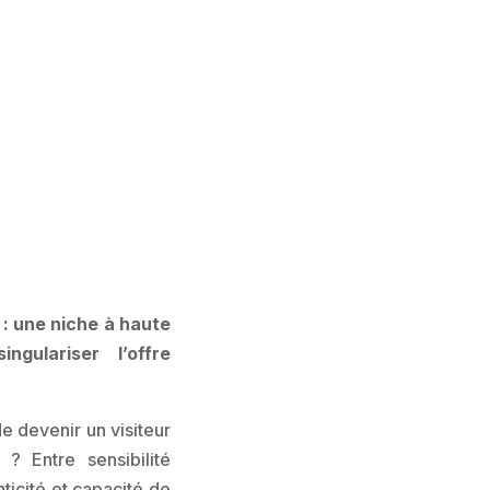
r : une niche à haute
ngulariser l’offre
de devenir un visiteur
 ? Entre sensibilité
ticité et capacité de