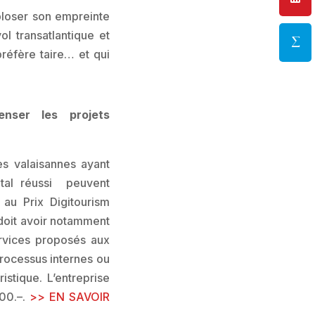
xploser son empreinte
l transatlantique et
réfère taire… et qui
nser les projets
es valaisannes ayant
ital réussi peuvent
 au Prix Digitourism
doit avoir notamment
ervices proposés aux
processus internes ou
ristique. L’entreprise
000.–.
>> EN SAVOIR