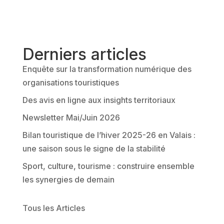
l
t
e
r
Derniers articles
n
Enquête sur la transformation numérique des
a
organisations touristiques
t
Des avis en ligne aux insights territoriaux
i
v
Newsletter Mai/Juin 2026
e
Bilan touristique de l’hiver 2025-26 en Valais :
:
une saison sous le signe de la stabilité
Sport, culture, tourisme : construire ensemble
les synergies de demain
Tous les Articles