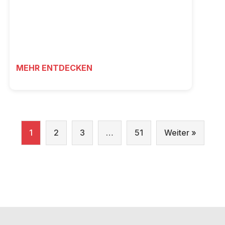
MEHR ENTDECKEN
1
2
3
…
51
Weiter »