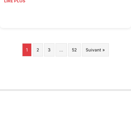
LIRE PLUS
1
2
3
…
52
Suivant »
Tourobs
L’Observatoire Valaisan du Tourisme est un projet porté par